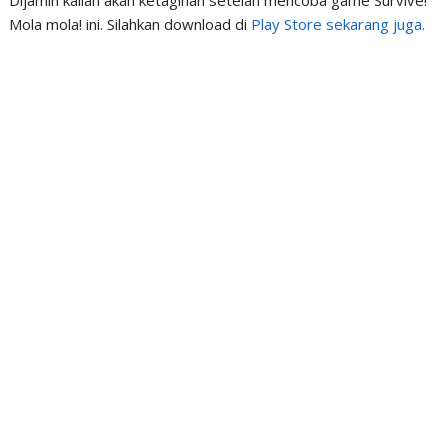
Dijamin kalian akan ketagihan setelah mencoba game Survive!
Mola mola! ini. Silahkan download di
Play Store sekarang juga.