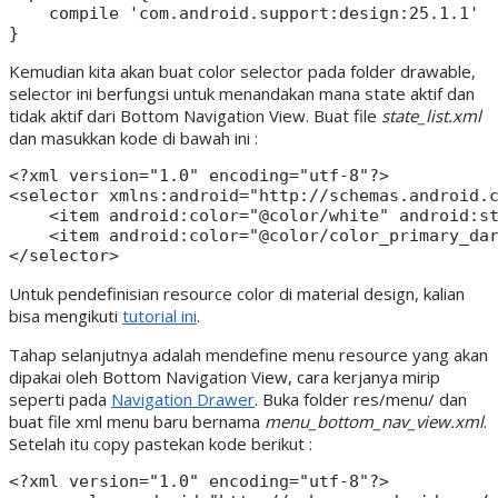
    compile 'com.android.support:design:25.1.1'

Kemudian kita akan buat color selector pada folder drawable,
selector ini berfungsi untuk menandakan mana state aktif dan
tidak aktif dari Bottom Navigation View. Buat file
state_list.xml
dan masukkan kode di bawah ini :
<?xml version="1.0" encoding="utf-8"?>

<selector xmlns:android="http://schemas.android.c
    <item android:color="@color/white" android:st
    <item android:color="@color/color_primary_dar
Untuk pendefinisian resource color di material design, kalian
bisa mengikuti
tutorial ini
.
Tahap selanjutnya adalah mendefine menu resource yang akan
dipakai oleh Bottom Navigation View, cara kerjanya mirip
seperti pada
Navigation Drawer
. Buka folder res/menu/ dan
buat file xml menu baru bernama
menu_bottom_nav_view.xml
.
Setelah itu copy pastekan kode berikut :
<?xml version="1.0" encoding="utf-8"?>
