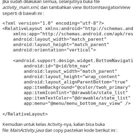
Jika sudah dilakukan semua, selanjutnya buka file
activity_main.xml
, dan tambahkan view BottomNavigationView
seperti di bawah ini :
<?xml version="1.0" encoding="utf-8"?>

<RelativeLayout xmlns:android="http://schemas.and
    xmlns:app="http://schemas.android.com/apk/res
    android:layout_width="match_parent"

    android:layout_height="match_parent"

    android:orientation="vertical">

    <android.support.design.widget.BottomNavigati
        android:id="@+id/btm_nav"

        android:layout_width="match_parent"

        android:layout_height="wrap_content"

        android:layout_alignParentBottom="true"

        app:itemBackground="@color/twoh_primary"

        app:itemIconTint="@drawable/state_list"

        app:itemTextColor="@drawable/state_list"

        app:menu="@menu/menu_bottom_nav_view" />

Kemudian untuk kelas Activity-nya, kalian bisa buka
file
MainActivity.java
dan copy pastekan kode berikut ini :