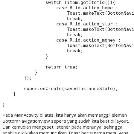
                switch (item.getItemId()){

                    case R.id.action_home :

                        Toast.makeText(BottomNavi
                        break;

                    case R.id.action_star :

                        Toast.makeText(BottomNavi
                        break;

                    case R.id.action_money :

                        Toast.makeText(BottomNavi
                        break;

                }

                return true;

            }

        });

        super.onCreate(savedInstanceState);

    }

Pada MainActivity di atas, kita hanya akan memanggil elemen
BottomNavigationView seperti yang sudah kita buat di layout.
Dan kemudian mengeset listener pada menunya, sehingga
apabila diklik akan memunculkan Toast berisi nama menu yang