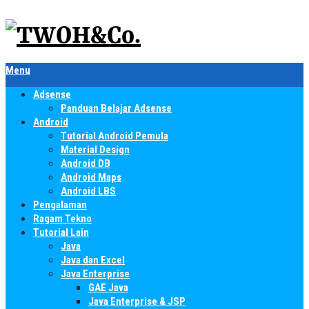
Menu
Adsense
Panduan Belajar Adsense
Android
Tutorial Android Pemula
Material Design
Android DB
Android Maps
Android LBS
Pengalaman
Ragam Tekno
Tutorial Lain
Java
Java dan Excel
Java Enterprise
GAE Java
Java Enterprise & JSP