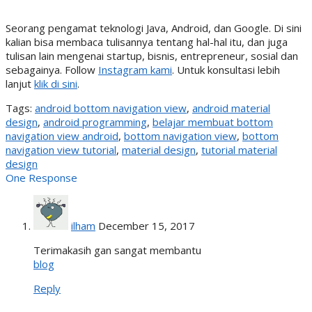
Seorang pengamat teknologi Java, Android, dan Google. Di sini
kalian bisa membaca tulisannya tentang hal-hal itu, dan juga
tulisan lain mengenai startup, bisnis, entrepreneur, sosial dan
sebagainya. Follow
Instagram kami
. Untuk konsultasi lebih
lanjut
klik di sini
.
Tags:
android bottom navigation view
,
android material
design
,
android programming
,
belajar membuat bottom
navigation view android
,
bottom navigation view
,
bottom
navigation view tutorial
,
material design
,
tutorial material
design
One Response
ilham
December 15, 2017
Terimakasih gan sangat membantu
blog
Reply