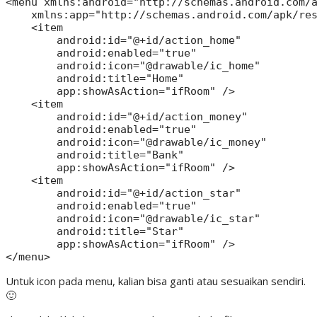
<menu xmlns:android="http://schemas.android.com/a
    xmlns:app="http://schemas.android.com/apk/res
    <item

        android:id="@+id/action_home"

        android:enabled="true"

        android:icon="@drawable/ic_home"

        android:title="Home"

        app:showAsAction="ifRoom" />

    <item

        android:id="@+id/action_money"

        android:enabled="true"

        android:icon="@drawable/ic_money"

        android:title="Bank"

        app:showAsAction="ifRoom" />

    <item

        android:id="@+id/action_star"

        android:enabled="true"

        android:icon="@drawable/ic_star"

        android:title="Star"

        app:showAsAction="ifRoom" />

Untuk icon pada menu, kalian bisa ganti atau sesuaikan sendiri.
🙂