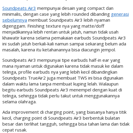
Soundpeats Air3
mempunyai desain yang compact dan
minimalis, dengan case yang lebih rounded dibanding
generasi
sebelumnya
membuat Soundpeats Air3 lebih nyaman
digenggam. Finishing texture nya yang matte/doff
menjadikannya lebih rentan untuk jatuh, namun tidak usah
khawatir karena selama pemakaian earbuds Soundpeats Air3
ini sudah jatuh berkali-kali namun sampai sekarang belum ada
masalah, karena itu ketahanannya bisa diacungin jempol.
Soundpeats Air3 mempunyai tipe earbuds half-in ear yang
mana nyaman untuk digunakan karena tidak masuk ke dalam
telinga, profile earbuds nya yang lebih kecil dibandingkan
Soundpeats TrueAir2 juga membuat TWS ini bisa digunakan
dalam waktu lama tanpa membuat kuping lelah. Walaupun
begitu earbuds Soundpeats Air3 menempel dengan kuat di
telinga, sehingga tidak perlu takut untuk menggunakannya
selama olahraga.
Ada improvement di charging point, yang biasanya hanya titik
kecil, charging point di Soundpeats Air3 berbentuk bulatan
besar dan terlihat tangguh, sehingga bisa tahan lama dan tidak
cepat rusak.