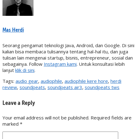
Mas Herdi
Seorang pengamat teknologi Java, Android, dan Google. Di sini
kalian bisa membaca tulisannya tentang hal-hal itu, dan juga
tulisan lain mengenai startup, bisnis, entrepreneur, sosial dan
sebagainya. Follow
Instagram kami
. Untuk konsultasi lebih
lanjut
klik di sini
.
Tags:
audio gear
,
audiophile
,
audiophile kere hore
,
herdi
review
,
soundpeats
,
soundpeats air3
,
soundpeats tws
Leave a Reply
Your email address will not be published. Required fields are
marked
*