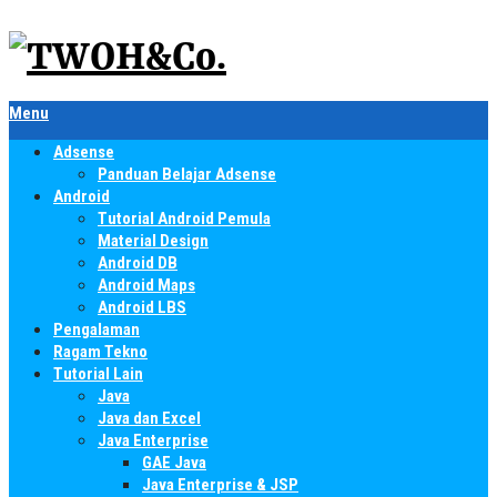
Menu
Adsense
Panduan Belajar Adsense
Android
Tutorial Android Pemula
Material Design
Android DB
Android Maps
Android LBS
Pengalaman
Ragam Tekno
Tutorial Lain
Java
Java dan Excel
Java Enterprise
GAE Java
Java Enterprise & JSP