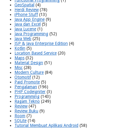
Functional Programming
(1)
GeoSpatial
(4)
Herdi Review
(78)
iPhone Stuff
(13)
Java App Engine
(9)
Java dan Excel
(5)
Java Lucene
(1)
Java Programming
(52)
Java Web
(25)
JSP & Java Enterprise Edition
(4)
Kotlin
(5)
Location Based Service
(20)
Maps
(32)
Material Design
(51)
Misc
(28)
Modern Culture
(84)
Otomotif
(12)
Paid Promote
(5)
Pengalaman
(196)
PHP Codeigniter
(3)
Programming
(143)
Ragam Tekno
(249)
Review
(47)
Review Buku
(9)
Room
(7)
SQLite
(14)
Tutorial Membuat Aplikasi Android
(58)