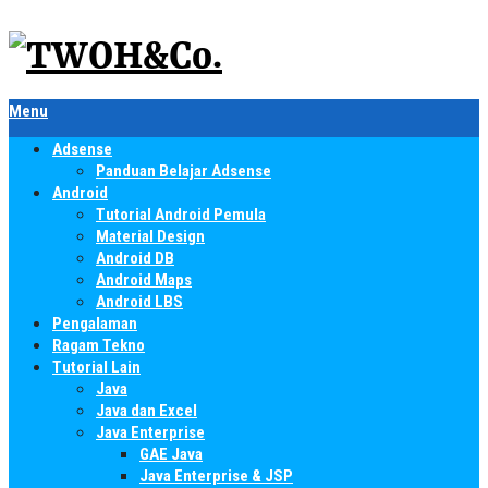
Menu
Adsense
Panduan Belajar Adsense
Android
Tutorial Android Pemula
Material Design
Android DB
Android Maps
Android LBS
Pengalaman
Ragam Tekno
Tutorial Lain
Java
Java dan Excel
Java Enterprise
GAE Java
Java Enterprise & JSP