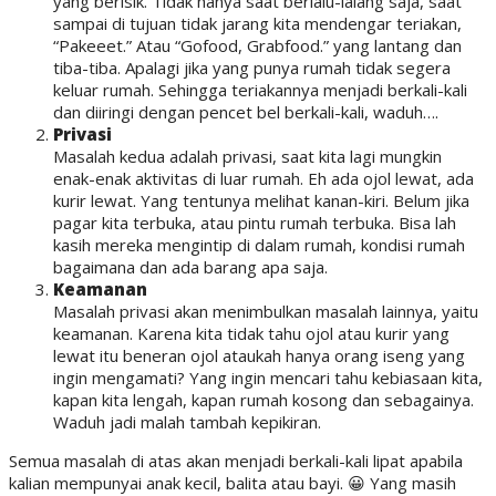
yang berisik. Tidak hanya saat berlalu-lalang saja, saat
sampai di tujuan tidak jarang kita mendengar teriakan,
“Pakeeet.” Atau “Gofood, Grabfood.” yang lantang dan
tiba-tiba. Apalagi jika yang punya rumah tidak segera
keluar rumah. Sehingga teriakannya menjadi berkali-kali
dan diiringi dengan pencet bel berkali-kali, waduh….
Privasi
Masalah kedua adalah privasi, saat kita lagi mungkin
enak-enak aktivitas di luar rumah. Eh ada ojol lewat, ada
kurir lewat. Yang tentunya melihat kanan-kiri. Belum jika
pagar kita terbuka, atau pintu rumah terbuka. Bisa lah
kasih mereka mengintip di dalam rumah, kondisi rumah
bagaimana dan ada barang apa saja.
Keamanan
Masalah privasi akan menimbulkan masalah lainnya, yaitu
keamanan. Karena kita tidak tahu ojol atau kurir yang
lewat itu beneran ojol ataukah hanya orang iseng yang
ingin mengamati? Yang ingin mencari tahu kebiasaan kita,
kapan kita lengah, kapan rumah kosong dan sebagainya.
Waduh jadi malah tambah kepikiran.
Semua masalah di atas akan menjadi berkali-kali lipat apabila
kalian mempunyai anak kecil, balita atau bayi. 😀 Yang masih