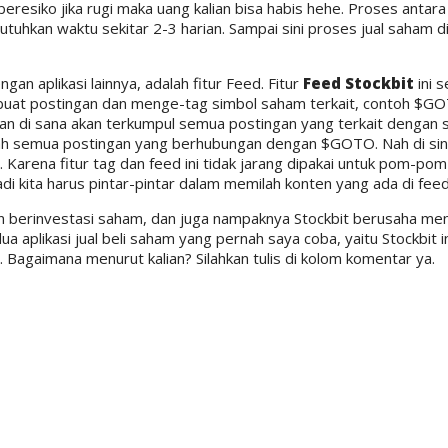
 beresiko jika rugi maka uang kalian bisa habis hehe. Proses antara
tuhkan waktu sekitar 2-3 harian. Sampai sini proses jual saham di
gan aplikasi lainnya, adalah fitur Feed. Fitur
Feed Stockbit
ini 
buat postingan dan menge-tag simbol saham terkait, contoh $G
dan di sana akan terkumpul semua postingan yang terkait dengan 
lah semua postingan yang berhubungan dengan $GOTO. Nah di sini 
arena fitur tag dan feed ini tidak jarang dipakai untuk pom-pom
i kita harus pintar-pintar dalam memilah konten yang ada di feed
ingin berinvestasi saham, dan juga nampaknya Stockbit berusaha 
ua aplikasi jual beli saham yang pernah saya coba, yaitu Stockbit i
Bagaimana menurut kalian? Silahkan tulis di kolom komentar ya.