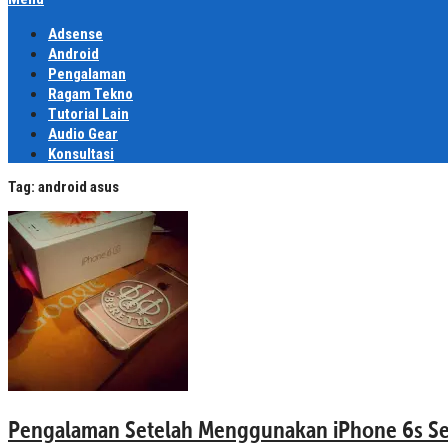
Adsense
Android
Pengalaman
Ragam Tekno
Tutorial Lain
Audio Gear
Konsultasi
Tag:
android asus
Pengalaman Setelah Menggunakan iPhone 6s S