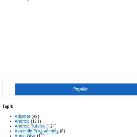
Popular
Topik
Adsense
(49)
Android
(131)
Android Tutorial
(121)
Assembly Programming
(8)
Audio Gear
(11)