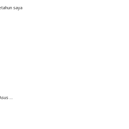
etahun saya
Asus …