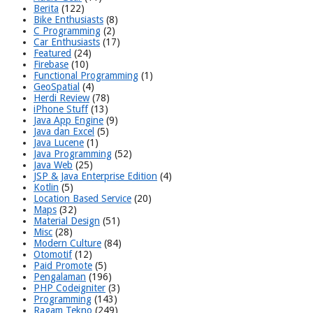
Berita
(122)
Bike Enthusiasts
(8)
C Programming
(2)
Car Enthusiasts
(17)
Featured
(24)
Firebase
(10)
Functional Programming
(1)
GeoSpatial
(4)
Herdi Review
(78)
iPhone Stuff
(13)
Java App Engine
(9)
Java dan Excel
(5)
Java Lucene
(1)
Java Programming
(52)
Java Web
(25)
JSP & Java Enterprise Edition
(4)
Kotlin
(5)
Location Based Service
(20)
Maps
(32)
Material Design
(51)
Misc
(28)
Modern Culture
(84)
Otomotif
(12)
Paid Promote
(5)
Pengalaman
(196)
PHP Codeigniter
(3)
Programming
(143)
Ragam Tekno
(249)