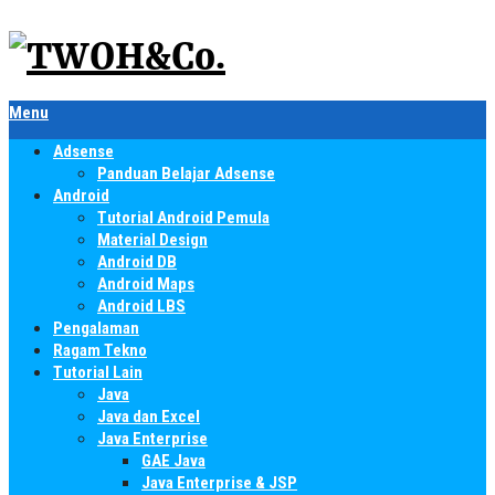
Menu
Adsense
Panduan Belajar Adsense
Android
Tutorial Android Pemula
Material Design
Android DB
Android Maps
Android LBS
Pengalaman
Ragam Tekno
Tutorial Lain
Java
Java dan Excel
Java Enterprise
GAE Java
Java Enterprise & JSP