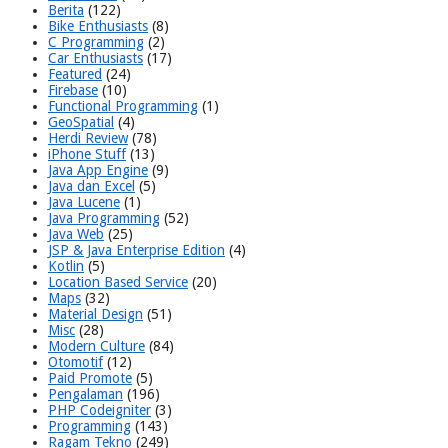
Berita
(122)
Bike Enthusiasts
(8)
C Programming
(2)
Car Enthusiasts
(17)
Featured
(24)
Firebase
(10)
Functional Programming
(1)
GeoSpatial
(4)
Herdi Review
(78)
iPhone Stuff
(13)
Java App Engine
(9)
Java dan Excel
(5)
Java Lucene
(1)
Java Programming
(52)
Java Web
(25)
JSP & Java Enterprise Edition
(4)
Kotlin
(5)
Location Based Service
(20)
Maps
(32)
Material Design
(51)
Misc
(28)
Modern Culture
(84)
Otomotif
(12)
Paid Promote
(5)
Pengalaman
(196)
PHP Codeigniter
(3)
Programming
(143)
Ragam Tekno
(249)