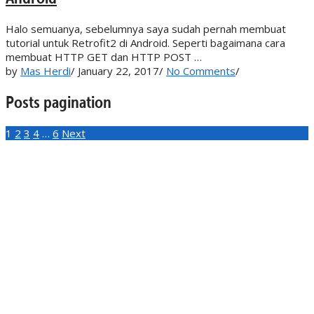
Halo semuanya, sebelumnya saya sudah pernah membuat
tutorial untuk Retrofit2 di Android. Seperti bagaimana cara
membuat HTTP GET dan HTTP POST …
by
Mas Herdi
/
January 22, 2017
/
No Comments
/
Posts pagination
1
2
3
4
…
6
Next