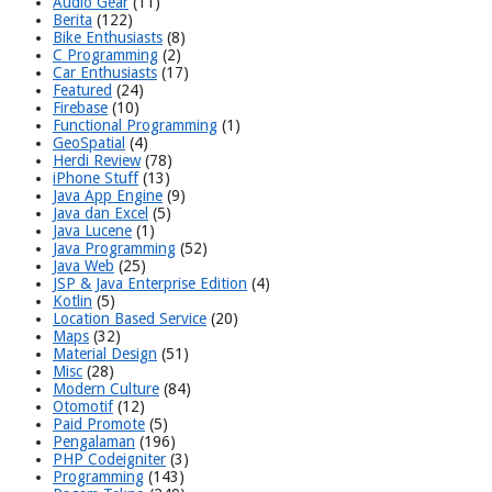
Audio Gear
(11)
Berita
(122)
Bike Enthusiasts
(8)
C Programming
(2)
Car Enthusiasts
(17)
Featured
(24)
Firebase
(10)
Functional Programming
(1)
GeoSpatial
(4)
Herdi Review
(78)
iPhone Stuff
(13)
Java App Engine
(9)
Java dan Excel
(5)
Java Lucene
(1)
Java Programming
(52)
Java Web
(25)
JSP & Java Enterprise Edition
(4)
Kotlin
(5)
Location Based Service
(20)
Maps
(32)
Material Design
(51)
Misc
(28)
Modern Culture
(84)
Otomotif
(12)
Paid Promote
(5)
Pengalaman
(196)
PHP Codeigniter
(3)
Programming
(143)