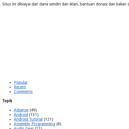
Situs ini dibiayai dari dana sendiri dan iklan, bantuan donasi dari kalia
Popular
Recent
Comments
Topik
Adsense
(49)
Android
(131)
Android Tutorial
(121)
Assembly Programming
(8)
Audio Gear
(11)