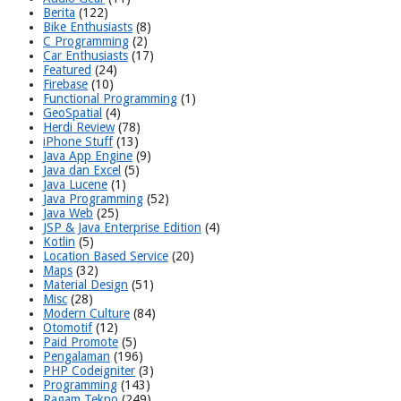
Berita
(122)
Bike Enthusiasts
(8)
C Programming
(2)
Car Enthusiasts
(17)
Featured
(24)
Firebase
(10)
Functional Programming
(1)
GeoSpatial
(4)
Herdi Review
(78)
iPhone Stuff
(13)
Java App Engine
(9)
Java dan Excel
(5)
Java Lucene
(1)
Java Programming
(52)
Java Web
(25)
JSP & Java Enterprise Edition
(4)
Kotlin
(5)
Location Based Service
(20)
Maps
(32)
Material Design
(51)
Misc
(28)
Modern Culture
(84)
Otomotif
(12)
Paid Promote
(5)
Pengalaman
(196)
PHP Codeigniter
(3)
Programming
(143)
Ragam Tekno
(249)