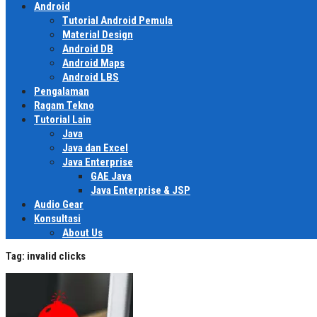
Android
Tutorial Android Pemula
Material Design
Android DB
Android Maps
Android LBS
Pengalaman
Ragam Tekno
Tutorial Lain
Java
Java dan Excel
Java Enterprise
GAE Java
Java Enterprise & JSP
Audio Gear
Konsultasi
About Us
Tag:
invalid clicks