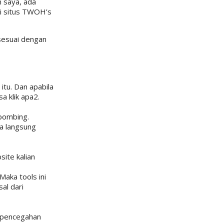
n saya, ada
ri situs TWOH’s
 sesuai dengan
itu. Dan apabila
sa klik apa2.
 bombing.
sa langsung
ite kalian
aka tools ini
al dari
a pencegahan