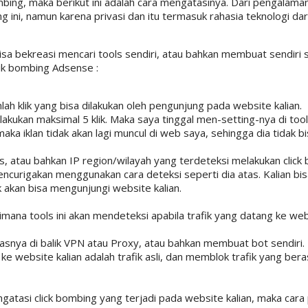
mbing, maka berikut ini adalah cara mengatasinya. Dari pengalama
 ini, namun karena privasi dan itu termasuk rahasia teknologi da
isa bekreasi mencari tools sendiri, atau bahkan membuat sendiri
lik bombing Adsense :
lah klik yang bisa dilakukan oleh pengunjung pada website kalian.
kukan maksimal 5 klik. Maka saya tinggal men-setting-nya di tool 
maka iklan tidak akan lagi muncul di web saya, sehingga dia tidak bi
, atau bahkan IP region/wilayah yang terdeteksi melakukan click
curigakan menggunakan cara deteksi seperti dia atas. Kalian bi
k akan bisa mengunjungi website kalian.
ana tools ini akan mendeteksi apabila trafik yang datang ke webs
nya di balik VPN atau Proxy, atau bahkan membuat bot sendiri. M
 website kalian adalah trafik asli, dan memblok trafik yang beras
gatasi click bombing yang terjadi pada website kalian, maka car