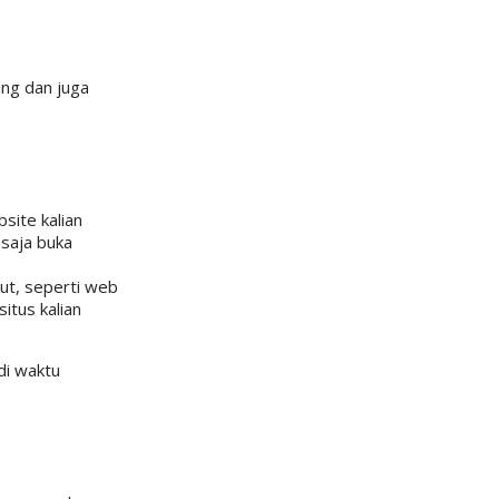
ing dan juga
site kalian
 saja buka
ut, seperti web
itus kalian
di waktu