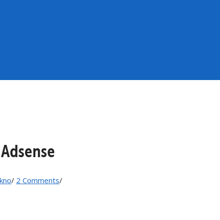
 Adsense
kno
/
2 Comments
/