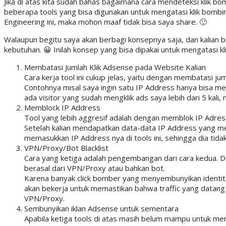
Jika di atas kita sudah bahas bagaimana cara mendeteksi klik bo
beberapa tools yang bisa digunakan untuk mengatasi klik bombing
Engineering ini, maka mohon maaf tidak bisa saya share. 🙂
Walaupun begitu saya akan berbagi konsepnya saja, dan kalian b
kebutuhan. 😀 Inilah konsep yang bisa dipakai untuk mengatasi k
Membatasi Jumlah Klik Adsense pada Website Kalian
Cara kerja tool ini cukup jelas, yaitu dengan membatasi jum
Contohnya misal saya ingin satu IP Address hanya bisa mela
ada visitor yang sudah mengklik ads saya lebih dari 5 kali, 
Memblock IP Address
Tool yang lebih aggresif adalah dengan memblok IP Adress
Setelah kalian mendapatkan data-data IP Address yang men
memasukkan IP Address nya di tools ini, sehingga dia tida
VPN/Proxy/Bot Blacklist
Cara yang ketiga adalah pengembangan dari cara kedua. Dim
berasal dari VPN/Proxy atau bahkan bot.
Karena banyak click bomber yang menyembunyikan identitas
akan bekerja untuk memastikan bahwa traffic yang datang ke
VPN/Proxy.
Sembunyikan iklan Adsense untuk sementara
Apabila ketiga tools di atas masih belum mampu untuk men