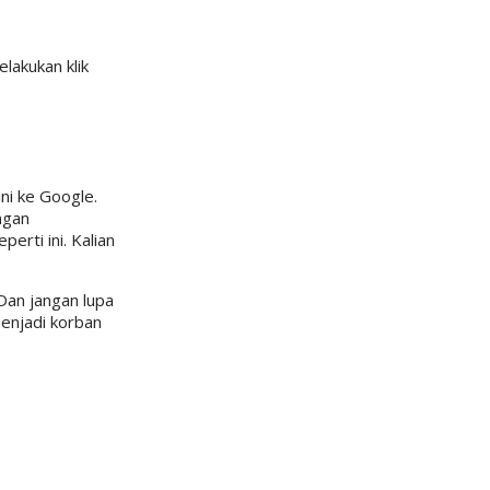
lakukan klik
ini ke Google.
engan
erti ini. Kalian
Dan jangan lupa
enjadi korban