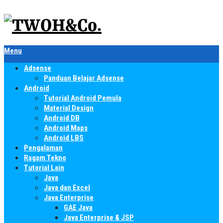
Menu
Adsense
Panduan Belajar Adsense
Android
Tutorial Android Pemula
Material Design
Android DB
Android Maps
Android LBS
Pengalaman
Ragam Tekno
Tutorial Lain
Java
Java dan Excel
Java Enterprise
GAE Java
Java Enterprise & JSP