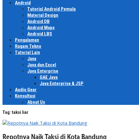
Android
Tutorial Android Pemula
Material Design
Android DB
Android Maps
Android LBS
Pengalaman
Ragam Tekno
Tutorial Lain
Java
Java dan Excel
Java Enterprise
GAE Java
Java Enterprise & JSP
Audio Gear
Konsultasi
About Us
Tag:
taksi liar
Repotnya Naik Taksi di Kota Bandung