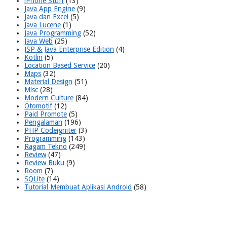
iPhone Stuff
(13)
Java App Engine
(9)
Java dan Excel
(5)
Java Lucene
(1)
Java Programming
(52)
Java Web
(25)
JSP & Java Enterprise Edition
(4)
Kotlin
(5)
Location Based Service
(20)
Maps
(32)
Material Design
(51)
Misc
(28)
Modern Culture
(84)
Otomotif
(12)
Paid Promote
(5)
Pengalaman
(196)
PHP Codeigniter
(3)
Programming
(143)
Ragam Tekno
(249)
Review
(47)
Review Buku
(9)
Room
(7)
SQLite
(14)
Tutorial Membuat Aplikasi Android
(58)