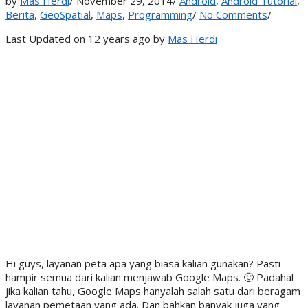
by
Mas Herdi
/
November 29, 2014
/
Android
,
Android Tutorial
,
Berita
,
GeoSpatial
,
Maps
,
Programming
/
No Comments
/
Last Updated on 12 years ago by
Mas Herdi
Hi guys, layanan peta apa yang biasa kalian gunakan? Pasti
hampir semua dari kalian menjawab Google Maps. 🙂 Padahal
jika kalian tahu, Google Maps hanyalah salah satu dari beragam
layanan pemetaan yang ada. Dan bahkan banyak juga yang