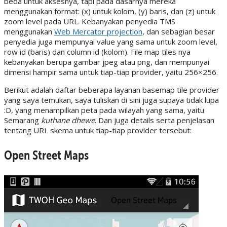
beda untuk aksesnya, tapi pada dasarnya mereka
menggunakan format: (x) untuk kolom, (y) baris, dan (z) untuk
zoom level pada URL. Kebanyakan penyedia TMS
menggunakan
Web Mercator projection
, dan sebagian besar
penyedia juga mempunyai value yang sama untuk zoom level,
row id (baris) dan column id (kolom). File map tiles nya
kebanyakan berupa gambar jpeg atau png, dan mempunyai
dimensi hampir sama untuk tiap-tiap provider, yaitu 256×256.
Berikut adalah daftar beberapa layanan basemap tile provider
yang saya temukan, saya tuliskan di sini juga supaya tidak lupa
:D, yang menampilkan peta pada wilayah yang sama, yaitu
Semarang
kuthane dhewe
. Dan juga details serta penjelasan
tentang URL skema untuk tiap-tiap provider tersebut:
Open Street Maps