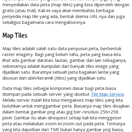
menyediakan data peta (map tiles) yang bisa diperoleh dengan
gratis (atau trial). Kali ini saya akan membahas berbagai
penyedia map tile yang ada, bentuk skema URL nya dan juga
sekaligus bagaimana cara mengaksesnya.
Map Tiles
Map tiles adalah salah satu data penyusun peta, berbentuk
raster imagery. Bagi yang belum tahu, peta yang biasa kita
lihat ada gambar daratan, lautan, gambar dan lain sebagainya,
sebenarnya adalah kumpulan dari banyak tiles image yang
dijadikan satu. Ibaratnya sebuah peta bagaikan lantai yang
disusun dari ubin/keramik (tiles) yang dijadikan satu.
Data map tiles sebagai komponen dasar bagi peta biasa
disimpan pada sebuah server yang disebut
Tile Map Service
.
Melalu server itulah kita bisa mengakses map tiles yang kita
butuhkan untuk menggambar peta. Biasanya map tiles disajikan
dalam bentuk gambar png atau jpg ber-resolusi 256×256
pixel. Gambar itu akan direquest setiap kali kita menggeser
peta atau melakukan zoom in/zoom out pada peta. Tentunya
yang kita dapatkan dari TMS bukan hanya gambar png biasa,