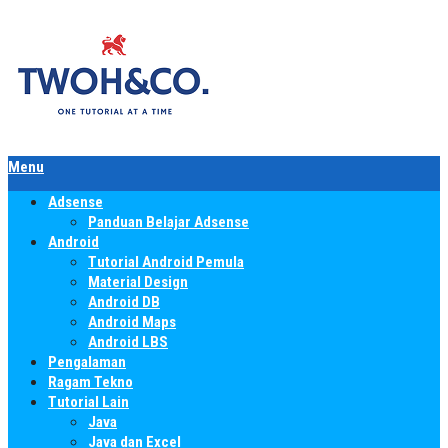
Menu
Adsense
Panduan Belajar Adsense
Android
Tutorial Android Pemula
Material Design
Android DB
Android Maps
Android LBS
Pengalaman
Ragam Tekno
Tutorial Lain
Java
Java dan Excel