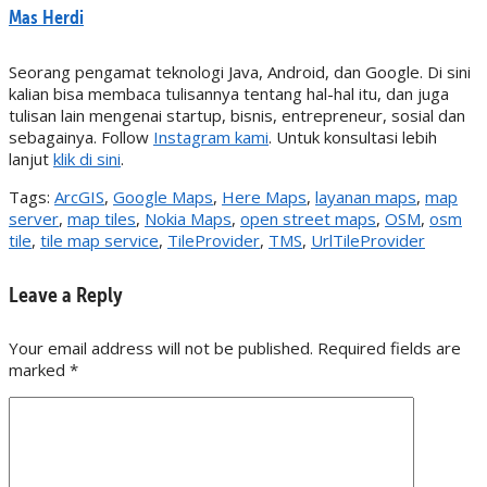
Mas Herdi
Seorang pengamat teknologi Java, Android, dan Google. Di sini
kalian bisa membaca tulisannya tentang hal-hal itu, dan juga
tulisan lain mengenai startup, bisnis, entrepreneur, sosial dan
sebagainya. Follow
Instagram kami
. Untuk konsultasi lebih
lanjut
klik di sini
.
Tags:
ArcGIS
,
Google Maps
,
Here Maps
,
layanan maps
,
map
server
,
map tiles
,
Nokia Maps
,
open street maps
,
OSM
,
osm
tile
,
tile map service
,
TileProvider
,
TMS
,
UrlTileProvider
Leave a Reply
Your email address will not be published. Required fields are
marked
*