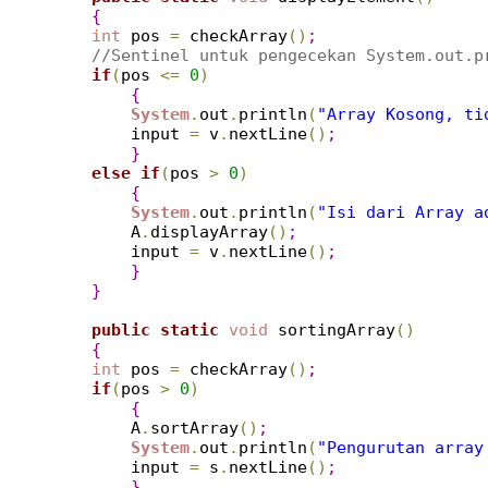
{
int
 pos 
=
 checkArray
(
)
;
//Sentinel untuk pengecekan System.out.p
if
(
pos 
<
=
0
)
{
System
.
out
.
println
(
"Array Kosong, ti
        input 
=
 v
.
nextLine
(
)
;
}
else
if
(
pos 
>
0
)
{
System
.
out
.
println
(
"Isi dari Array a
        A
.
displayArray
(
)
;
        input 
=
 v
.
nextLine
(
)
;
}
}
public
static
void
 sortingArray
(
)
{
int
 pos 
=
 checkArray
(
)
;
if
(
pos 
>
0
)
{
        A
.
sortArray
(
)
;
System
.
out
.
println
(
"Pengurutan array
        input 
=
 s
.
nextLine
(
)
;
}