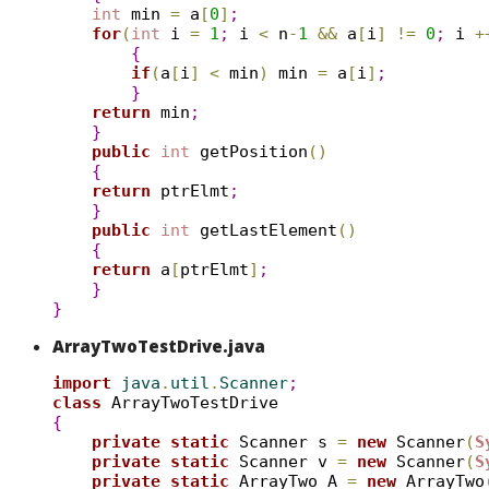
int
 min 
=
 a
[
0
]
;
for
(
int
 i 
=
1
;
 i 
<
 n
-
1
&
&
 a
[
i
]
!
=
0
;
 i 
+
{
if
(
a
[
i
]
<
 min
)
 min 
=
 a
[
i
]
;
}
return
 min
;
}
public
int
 getPosition
(
)
{
return
 ptrElmt
;
}
public
int
 getLastElement
(
)
{
return
 a
[
ptrElmt
]
;
}
}
ArrayTwoTestDrive.java
import
 java
.
util
.
Scanner
;
class
{
private
static
 Scanner s 
=
new
 Scanner
(
S
private
static
 Scanner v 
=
new
 Scanner
(
S
private
static
 ArrayTwo A 
=
new
 ArrayTwo