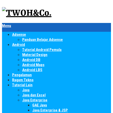
Menu
Adsense
Panduan Belajar Adsense
Android
Tutorial Android Pemula
Material Design
Android DB
Android Maps
Android LBS
Pengalaman
Ragam Tekno
Tutorial Lain
Java
Java dan Excel
Java Enterprise
GAE Java
Java Enterprise & JSP