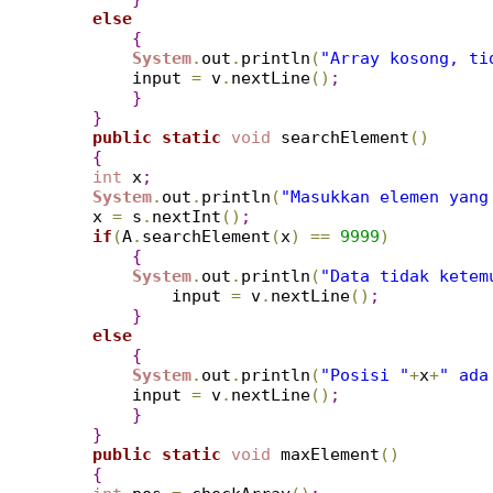
else
{
System
.
out
.
println
(
"Array kosong, ti
        input 
=
 v
.
nextLine
(
)
;
}
}
public
static
void
 searchElement
(
)
{
int
 x
;
System
.
out
.
println
(
"Masukkan elemen yang
    x 
=
 s
.
nextInt
(
)
;
if
(
A
.
searchElement
(
x
)
=
=
9999
)
{
System
.
out
.
println
(
"Data tidak ketem
            input 
=
 v
.
nextLine
(
)
;
}
else
{
System
.
out
.
println
(
"Posisi "
+
x
+
" ada
        input 
=
 v
.
nextLine
(
)
;
}
}
public
static
void
 maxElement
(
)
{