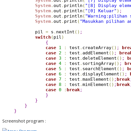
System
.
out
.
println
(
"[7] Display elem
System
.
out
.
println
(
"[8] Display elem
System
.
out
.
println
(
"[0] Keluar"
)
;
System
.
out
.
println
(
"Warning:pilihan 
System
.
out
.
print
(
"Masukkan pilihan a
        pil 
=
 s
.
nextInt
(
)
;
switch
(
pil
)
{
case
1
:
 test
.
createArray
(
)
;
bre
case
2
:
 test
.
addElement
(
)
;
brea
case
3
:
 test
.
deleteElement
(
)
;
b
case
4
:
 test
.
sortingArray
(
)
;
br
case
5
:
 test
.
searchElement
(
)
;
b
case
6
:
 test
.
displayElement
(
)
;
case
7
:
 test
.
maxElement
(
)
;
break
case
8
:
 test
.
minElement
(
)
;
break
case
0
:
break
;
}
}
}
}
Screenshot program :