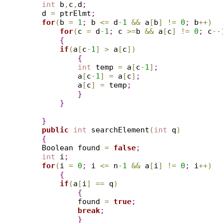
int
 b
,
c
,
d
;
    d 
=
 ptrElmt
;
for
(
b 
=
1
;
 b 
<
=
 d
-
1
&
&
 a
[
b
]
!
=
0
;
 b
+
+
)
for
(
c 
=
 d
-
1
;
 c 
>
=
b 
&
&
 a
[
c
]
!
=
0
;
 c
-
-
{
if
(
a
[
c
-
1
]
>
 a
[
c
]
)
{
int
 temp 
=
 a
[
c
-
1
]
;
            a
[
c
-
1
]
=
 a
[
c
]
;
            a
[
c
]
=
 temp
;
}
}
}
public
int
 searchElement
(
int
 q
)
{
    Boolean found 
=
false
;
int
 i
;
for
(
i 
=
0
;
 i 
<
=
 n
-
1
&
&
 a
[
i
]
!
=
0
;
 i
+
+
)
{
if
(
a
[
i
]
=
=
 q
)
{
            found 
=
true
;
break
;
}