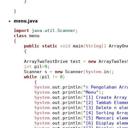
}
}
menu.java
import
 java
.
util
.
Scanner
;
class
{
public
static
void
 main
(
String
[
]
 ArrayOn
{
    ArrayTwoTestDrive test 
=
new
 ArrayTwoTes
int
 pil
=
9
;
    Scanner s 
=
new
 Scanner
(
System
.
in
)
;
while
(
pil 
!
=
0
)
{
System
.
out
.
println
(
"
n
 Pengolahan Arr
System
.
out
.
println
(
"Menu"
)
;
System
.
out
.
println
(
"[1] Create Array
System
.
out
.
println
(
"[2] Tambah Eleme
System
.
out
.
println
(
"[3] Delete n ele
System
.
out
.
println
(
"[4] Sorting Arra
System
.
out
.
println
(
"[5] Mencari elem
System
.
out
.
println
(
"[6] Display elem