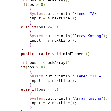
int
 pos 
=
 checkArray
(
)
;
if
(
pos 
>
0
)
{
System
.
out
.
println
(
"ELemen MAX = "
+
        input 
=
 s
.
nextLine
(
)
;
}
else
if
(
pos 
<
=
0
)
{
System
.
out
.
println
(
"Array Kosong"
)
;
        input 
=
 v
.
nextLine
(
)
;
}
}
public
static
void
 minElement
(
)
{
int
 pos 
=
 checkArray
(
)
;
if
(
pos 
>
0
)
{
System
.
out
.
println
(
"Elemen MIN = "
+
        input 
=
 s
.
nextLine
(
)
;
}
else
if
(
pos 
<
=
0
)
{
System
.
out
.
println
(
"Array Kosong"
)
;
        input 
=
 v
.
nextLine
(
)
;
}