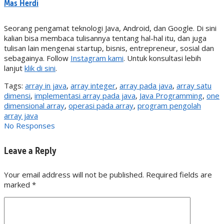
Mas Herdi
Seorang pengamat teknologi Java, Android, dan Google. Di sini
kalian bisa membaca tulisannya tentang hal-hal itu, dan juga
tulisan lain mengenai startup, bisnis, entrepreneur, sosial dan
sebagainya. Follow
Instagram kami
. Untuk konsultasi lebih
lanjut
klik di sini
.
Tags:
array in java
,
array integer
,
array pada java
,
array satu
dimensi
,
implementasi array pada java
,
Java Programming
,
one
dimensional array
,
operasi pada array
,
program pengolah
array java
No Responses
Leave a Reply
Your email address will not be published. Required fields are
marked
*