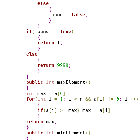
else
{
            found 
=
false
;
}
}
if
(
found 
=
=
true
)
{
return
 i
;
}
else
{
return
9999
;
}
}
public
int
 maxElement
(
)
{
int
 max 
=
 a
[
0
]
;
for
(
int
 i 
=
1
;
 i 
<
 n 
&
&
 a
[
i
]
!
=
0
;
 i 
+
+
)
{
if
(
a
[
i
]
>
=
 max
)
 max 
=
 a
[
i
]
;
}
return
 max
;
}
public
int
 minElement
(
)
{