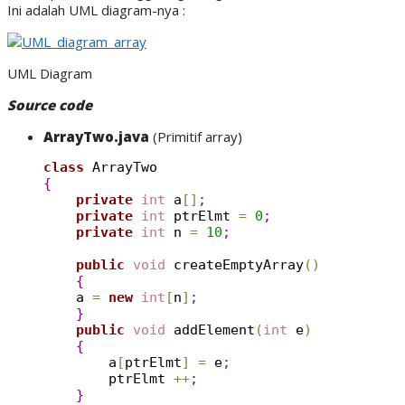
Ini adalah UML diagram-nya :
UML Diagram
Source code
ArrayTwo.java
(Primitif array)
class
{
private
int
 a
[
]
;
private
int
 ptrElmt 
=
0
;
private
int
 n 
=
10
;
public
void
 createEmptyArray
(
)
{
    a 
=
new
int
[
n
]
;
}
public
void
 addElement
(
int
 e
)
{
        a
[
ptrElmt
]
=
 e
;
        ptrElmt 
+
+
;
}