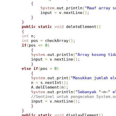
{
System
.
out
.
println
(
"Maaf array s
            input 
=
 v
.
nextLine
(
)
;
}
}
public
static
void
 deleteElement
(
)
{
int
 n
;
int
 pos 
=
 checkArray
(
)
;
if
(
pos 
<
=
0
)
{
System
.
out
.
println
(
"Array kosong tid
        input 
=
 v
.
nextLine
(
)
;
}
else
if
(
pos 
>
0
)
{
System
.
out
.
print
(
"Masukkan jumlah el
        n 
=
 s
.
nextInt
(
)
;
        A
.
delElement
(
n
)
;
System
.
out
.
println
(
"Sebanyak "
+
n
+
" e
//Sentinel untuk pengecekan System.o
        input 
=
 v
.
nextLine
(
)
;
}
}
public
static
void
 displayElement
(
)