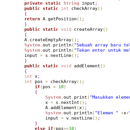
private
static
String
 input
;
public
static
int
 checkArray
(
)
{
return
 A
.
getPosition
(
)
;
}
public
static
void
 createArray
(
)
{
    A
.
createEmptyArray
(
)
;
System
.
out
.
println
(
"Sebuah array baru te
System
.
out
.
println
(
"Tekan enter untuk me
    input 
=
 s
.
nextLine
(
)
;
}
public
static
void
 addElement
(
)
{
int
 x
;
int
 pos 
=
 checkArray
(
)
;
if
(
pos 
<
10
)
{
System
.
out
.
print
(
"Masukkan eleme
            x 
=
 s
.
nextInt
(
)
;
            A
.
addElement
(
x
)
;
System
.
out
.
println
(
"Elemen "
+
x
+
            input 
=
 v
.
nextLine
(
)
;
}
else
if
(
pos
>
=
10
)