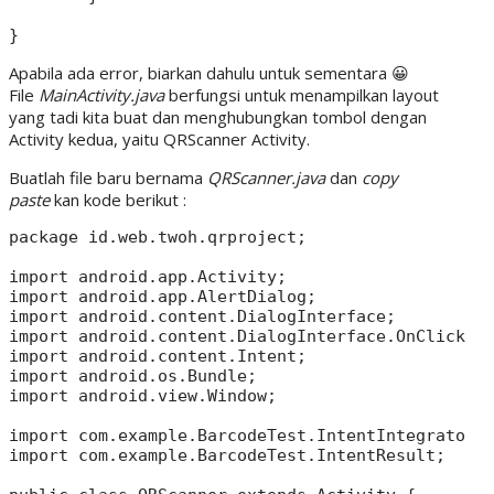
Apabila ada error, biarkan dahulu untuk sementara 😀
File
MainActivity.java
berfungsi untuk menampilkan layout
yang tadi kita buat dan menghubungkan tombol dengan
Activity kedua, yaitu QRScanner Activity.
Buatlah file baru bernama
QRScanner.java
dan
copy
paste
kan kode berikut :
package id.web.twoh.qrproject;

import android.app.Activity;

import android.app.AlertDialog;

import android.content.DialogInterface;

import android.content.DialogInterface.OnClickLis
import android.content.Intent;

import android.os.Bundle;

import android.view.Window;

import com.example.BarcodeTest.IntentIntegrator;

import com.example.BarcodeTest.IntentResult;
