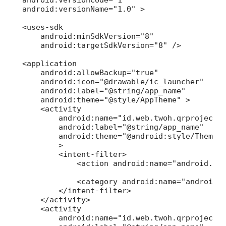
    android:versionName="1.0" >

    <uses-sdk

        android:minSdkVersion="8"

        android:targetSdkVersion="8" />

    <application

        android:allowBackup="true"

        android:icon="@drawable/ic_launcher"

        android:label="@string/app_name"

        android:theme="@style/AppTheme" >

        <activity

            android:name="id.web.twoh.qrproject.M
            android:label="@string/app_name"

            android:theme="@android:style/Theme.N
            >

            <intent-filter>

                <action android:name="android.int
                <category android:name="android.i
            </intent-filter>

        </activity>

        <activity

            android:name="id.web.twoh.qrproject.Q