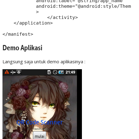
            android:label="@string/app_name"

            android:theme="@android:style/Theme.N
            >

		</activity>

    </application>

Demo Aplikasi
Langsung saja untuk demo aplikasinya :