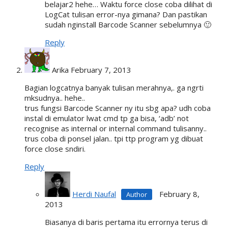
belajar2 hehe… Waktu force close coba dilihat di
LogCat tulisan error-nya gimana? Dan pastikan
sudah nginstall Barcode Scanner sebelumnya 🙂
Reply
Arika
February 7, 2013
Bagian logcatnya banyak tulisan merahnya,. ga ngrti
mksudnya.. hehe..
trus fungsi Barcode Scanner ny itu sbg apa? udh coba
instal di emulator lwat cmd tp ga bisa, ‘adb’ not
recognise as internal or internal command tulisanny..
trus coba di ponsel jalan.. tpi ttp program yg dibuat
force close sndiri.
Reply
Herdi Naufal
February 8,
2013
Biasanya di baris pertama itu errornya terus di