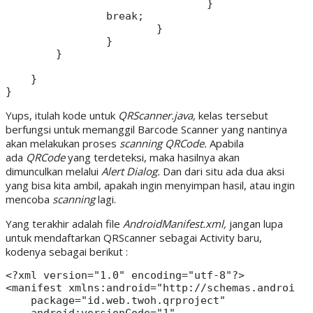
    				}

    		break;

    			}

    		}

    	}

    }

Yups, itulah kode untuk
QRScanner.java,
kelas tersebut
berfungsi untuk memanggil Barcode Scanner yang nantinya
akan melakukan proses
scanning QRCode.
Apabila
ada
QRCode
yang terdeteksi, maka hasilnya akan
dimunculkan melalui
Alert Dialog.
Dan dari situ ada dua aksi
yang bisa kita ambil, apakah ingin menyimpan hasil, atau ingin
mencoba
scanning
lagi.
Yang terakhir adalah file
AndroidManifest.xml,
jangan lupa
untuk mendaftarkan QRScanner sebagai Activity baru,
kodenya sebagai berikut :
<?xml version="1.0" encoding="utf-8"?>

<manifest xmlns:android="http://schemas.android.c
    package="id.web.twoh.qrproject"

    android:versionCode="1"
