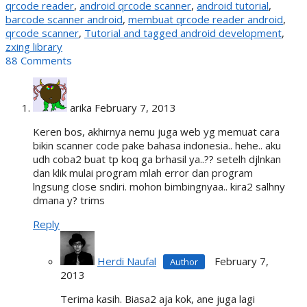
qrcode reader
,
android qrcode scanner
,
android tutorial
,
barcode scanner android
,
membuat qrcode reader android
,
qrcode scanner
,
Tutorial and tagged android development
,
zxing library
88 Comments
arika
February 7, 2013
Keren bos, akhirnya nemu juga web yg memuat cara
bikin scanner code pake bahasa indonesia.. hehe.. aku
udh coba2 buat tp koq ga brhasil ya..?? setelh djlnkan
dan klik mulai program mlah error dan program
lngsung close sndiri. mohon bimbingnyaa.. kira2 salhny
dmana y? trims
Reply
Herdi Naufal
February 7,
2013
Terima kasih. Biasa2 aja kok, ane juga lagi