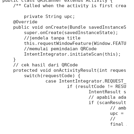
public class QRScanner extends Activity {

    /** Called when the activity is first created
	private String upc;

    @Override

    public void onCreate(Bundle savedInstanceStat
        super.onCreate(savedInstanceState);

        //jendela tanpa title

        this.requestWindowFeature(Window.FEATURE_
        //memulai pemindaian QRCode

        IntentIntegrator.initiateScan(this);

    }

    // cek hasil dari QRCode

    protected void onActivityResult(int requestCo
    	switch(requestCode) {

    		case IntentIntegrator.REQUEST_CODE: {

    			if (resultCode != RESULT_CANCELED) {

    				IntentResult scanResult = IntentIntegrator.parseActivityResult(requestCode, resultCode, data);

    				// apabila ada hasil dari pemindaian

    				if (scanResult != null) {

    					// ambil isi dari QRCode

    					upc = scanResult.getContents();

    					//	tampilkan pada Alert Dialog

    					final AlertDialog.Builder builder=new AlertDialog.Builder(QRScanner.this);

						builder.setTitle("Hasil Scan");
