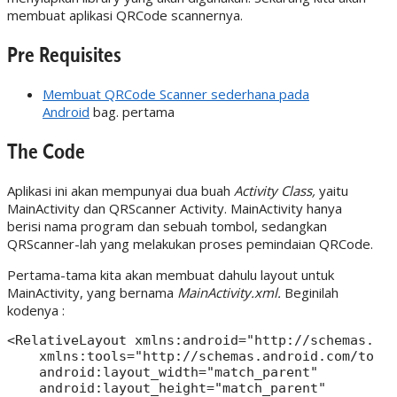
membuat aplikasi QRCode scannernya.
Pre Requisites
Membuat QRCode Scanner sederhana pada
Android
bag. pertama
The Code
Aplikasi ini akan mempunyai dua buah
Activity Class,
yaitu
MainActivity dan QRScanner Activity. MainActivity hanya
berisi nama program dan sebuah tombol, sedangkan
QRScanner-lah yang melakukan proses pemindaian QRCode.
Pertama-tama kita akan membuat dahulu layout untuk
MainActivity, yang bernama
MainActivity.xml.
Beginilah
kodenya :
<RelativeLayout xmlns:android="http://schemas.and
    xmlns:tools="http://schemas.android.com/tools
    android:layout_width="match_parent"

    android:layout_height="match_parent"
