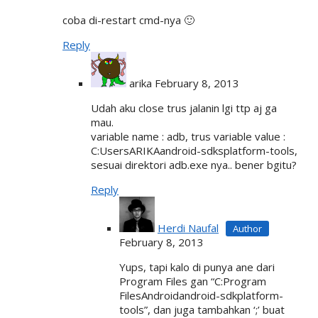
coba di-restart cmd-nya 🙂
Reply
arika
February 8, 2013
Udah aku close trus jalanin lgi ttp aj ga
mau.
variable name : adb, trus variable value :
C:UsersARIKAandroid-sdksplatform-tools,
sesuai direktori adb.exe nya.. bener bgitu?
Reply
Herdi Naufal
February 8, 2013
Yups, tapi kalo di punya ane dari
Program Files gan “C:Program
FilesAndroidandroid-sdkplatform-
tools”, dan juga tambahkan ‘;’ buat