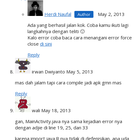
Herdi Naufal
May 2, 2013
Ada yang berhasil jalan kok. Coba kamu ikuti lagi
langkahnya dengan teliti 🙂
Kalo error coba baca cara menangani error force
close
di sini
Reply
irwan Dwiyanto
May 5, 2013
mas dah jalam tapi cara compile jadi apk gmn mas
Reply
wali
May 18, 2013
gan, MainActivity.java nya sama kejadian error nya
dengan adjie di line 19, 25, dan 33
karena import java.R nya tidak di defenisikan, apa uda