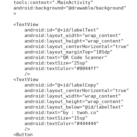
    tools:context=".MainActivity"

    android:background="@drawable/background"

    >

    <TextView

        android:id="@+id/labelText"

        android:layout_width="wrap_content"

        android:layout_height="wrap_content"

        android:layout_centerHorizontal="true"

        android:layout_marginTop="185dp"

        android:text="QR Code Scanner"

        android:textSize="25sp"

        android:textColor="#0044ff"

        />

    <TextView

        android:id="@+id/labelCopy"

        android:layout_centerHorizontal="true"

        android:layout_width="wrap_content"

        android:layout_height="wrap_content"

        android:layout_below="@id/labelText"

        android:text="by : twoh.co"

        android:textSize="15sp"

        android:textColor="#444444"

        />

    <Button
