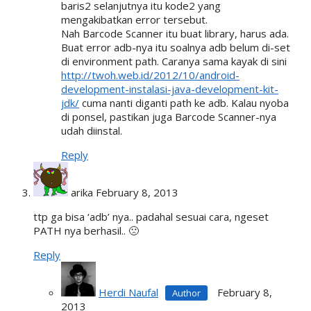
baris2 selanjutnya itu kode2 yang
mengakibatkan error tersebut.
Nah Barcode Scanner itu buat library, harus ada.
Buat error adb-nya itu soalnya adb belum di-set
di environment path. Caranya sama kayak di sini
http://twoh.web.id/2012/10/android-
development-instalasi-java-development-kit-
jdk/
cuma nanti diganti path ke adb. Kalau nyoba
di ponsel, pastikan juga Barcode Scanner-nya
udah diinstal.
Reply
arika
February 8, 2013
ttp ga bisa ‘adb’ nya.. padahal sesuai cara, ngeset
PATH nya berhasil.. 🙁
Reply
Herdi Naufal
February 8,
2013