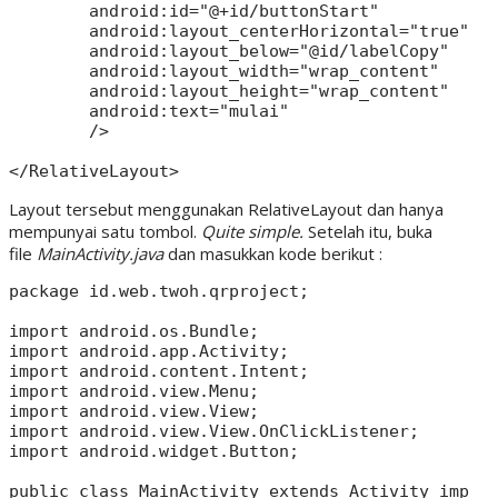
        android:id="@+id/buttonStart"

        android:layout_centerHorizontal="true"

        android:layout_below="@id/labelCopy"

        android:layout_width="wrap_content"

        android:layout_height="wrap_content"

        android:text="mulai"

        />

Layout tersebut menggunakan RelativeLayout dan hanya
mempunyai satu tombol.
Quite simple.
Setelah itu, buka
file
MainActivity.java
dan masukkan kode berikut :
package id.web.twoh.qrproject;

import android.os.Bundle;

import android.app.Activity;

import android.content.Intent;

import android.view.Menu;

import android.view.View;

import android.view.View.OnClickListener;

import android.widget.Button;

public class MainActivity extends Activity implem