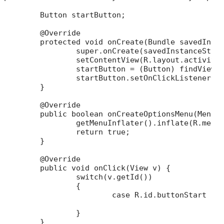
	Button startButton;

	@Override

	protected void onCreate(Bundle savedInstanceState) {

		super.onCreate(savedInstanceState);

		setContentView(R.layout.activity_main);

		startButton = (Button) findViewById(R.id.buttonStart);

		startButton.setOnClickListener(this);

	}

	@Override

	public boolean onCreateOptionsMenu(Menu menu) {

		getMenuInflater().inflate(R.menu.activity_main, menu);

		return true;

	}

	@Override

	public void onClick(View v) {

		switch(v.getId())

		{

			case R.id.buttonStart : Intent i = new Intent(this, QRScanner.class);

									startActi
		}

	}
