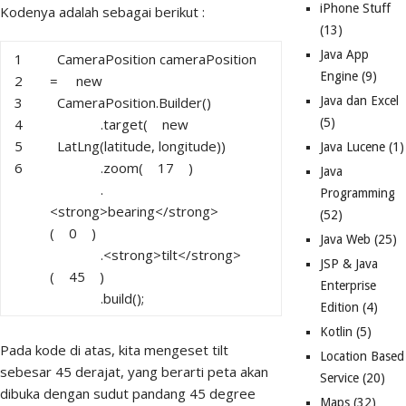
iPhone Stuff
Kodenya adalah sebagai berikut :
(13)
Java App
1
CameraPosition cameraPosition
Engine
(9)
2
=
new
3
CameraPosition.Builder()
Java dan Excel
4
.target(
new
(5)
5
LatLng(latitude, longitude))
Java Lucene
(1)
6
.zoom(
17
)
Java
.
Programming
<strong>bearing</strong>
(52)
(
0
)
Java Web
(25)
.<strong>tilt</strong>
JSP & Java
(
45
)
Enterprise
.build();
Edition
(4)
Kotlin
(5)
Pada kode di atas, kita mengeset tilt
Location Based
sebesar 45 derajat, yang berarti peta akan
Service
(20)
dibuka dengan sudut pandang 45 degree
Maps
(32)