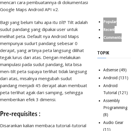
mencari cara pembuatannya di dokumentasi
Google Maps Android API v2.
Bagi yang belum tahu apa itu
tilt
? Tilt adalah
Popular
sudut pandang yang dipakai user untuk
Recent
melihat peta. Default nya Android Maps
Comments
mempunyai sudurt pandang sebesar 0
derajat, yang artinya peta langsung dilihat
TOPIK
tegak lurus dari atas. Dengan melakukan
manipulasi pada sudut pandang, kita bisa
Adsense
(49)
men-tilt peta supaya terlihat tidak langsung
dari atas, misalnya mengubah sudut
Android
(131)
pandang menjadi 45 derajat akan membuat
Android
peta terlihat agak dari samping, sehingga
Tutorial
(121)
memberikan efek 3 dimensi.
Assembly
Programming
Pre-requisites :
(8)
Audio Gear
Disarankan kalian membaca tutorial-tutorial
(11)