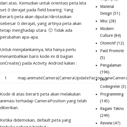
dari atas. Kemudian untuk orientasi peta kita
Material
set 0 derajat pada field bearing. Yang
Design
(51)
berarti peta akan diputar/dirotasikan
Misc
(28)
sebesar 0 derajat, yang artinya peta akan
Modern
tetap menghadap utara. 🙂 Tidak ada
Culture
(84)
perubahan apa-apa.
Otomotif
(12)
Untuk menjalankannya, kita hanya perlu
Paid Promote
menambahkan baris kode ini di bagian
(5)
onCreate() pada Activity Android kalian :
Pengalaman
(196)
1
map.animateCamera(CameraUpdateFactory.newCameraPo
PHP
Codeigniter
(3)
Kode di atas berarti peta akan melakukan
Programming
animasi terhadap CameraPosition yang telah
(143)
diberikan.
Ragam Tekno
(249)
Ketika didemokan, default peta yang
Review
(47)
terbuka sebagai berikut :