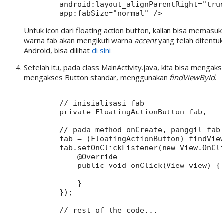
        android:layout_alignParentRight="true
Untuk icon dari floating action button, kalian bisa mema
warna fab akan mengikuti warna
accent
yang telah ditentuk
Android, bisa dilihat
di sini
.
Setelah itu, pada class MainActivity.java, kita bisa menga
mengakses Button standar, menggunakan
findViewById
.
        // inisialisasi fab

        private FloatingActionButton fab;

        // pada method onCreate, panggil fab 
        fab = (FloatingActionButton) findView
        fab.setOnClickListener(new View.OnCli
            @Override

            public void onClick(View view) {

            }

        });
