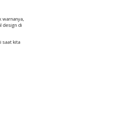
uk warnanya,
l design di
 saat kita