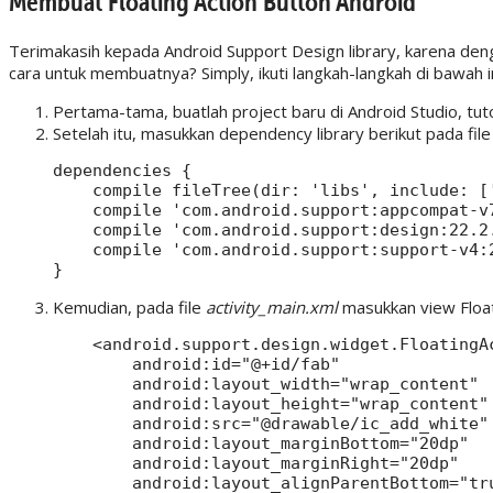
Membuat Floating Action Button Android
Terimakasih kepada Android Support Design library, karena den
cara untuk membuatnya? Simply, ikuti langkah-langkah di bawah in
Pertama-tama, buatlah project baru di Android Studio, tut
Setelah itu, masukkan dependency library berikut pada fil
dependencies {

    compile fileTree(dir: 'libs', include: ['
    compile 'com.android.support:appcompat-v7
    compile 'com.android.support:design:22.2.
    compile 'com.android.support:support-v4:2
Kemudian, pada file
activity_main.xml
masukkan view Float
    <android.support.design.widget.FloatingAc
        android:id="@+id/fab"

        android:layout_width="wrap_content"

        android:layout_height="wrap_content"

        android:src="@drawable/ic_add_white"

        android:layout_marginBottom="20dp"

        android:layout_marginRight="20dp"

        android:layout_alignParentBottom="tru