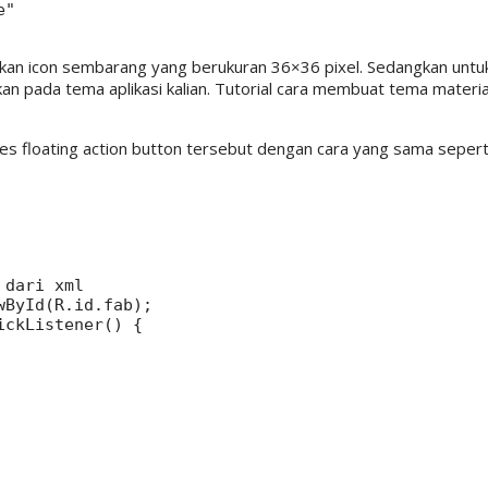
"

sukkan icon sembarang yang berukuran 36×36 pixel. Sedangkan unt
an pada tema aplikasi kalian. Tutorial cara membuat tema materia
kses floating action button tersebut dengan cara yang sama seperti
dari xml

ById(R.id.fab);

ckListener() {
