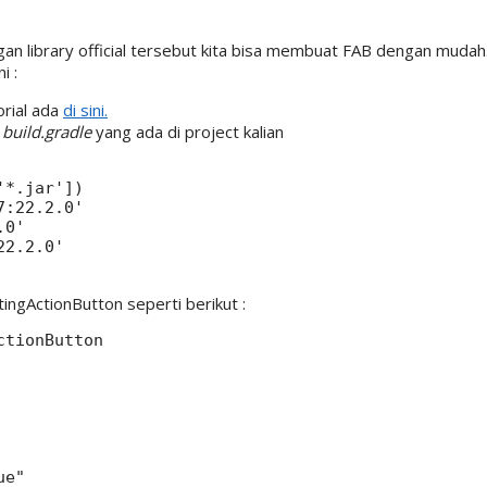
gan library official tersebut kita bisa membuat FAB dengan muda
i :
orial ada
di sini.
e
build.gradle
yang ada di project kalian
*.jar'])

:22.2.0'

0'

2.2.0'

ingActionButton seperti berikut :
tionButton

e"
