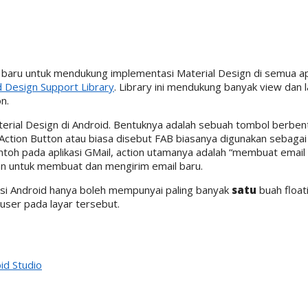
y baru untuk mendukung implementasi Material Design di semua ap
d Design Support Library
. Library ini mendukung banyak view dan 
n.
erial Design di Android.
Bentuknya adalah sebuah tombol berbent
Action Button atau biasa disebut FAB biasanya digunakan sebagai 
ontoh pada aplikasi GMail, action utamanya adalah “membuat email 
man untuk membuat dan mengirim email baru.
kasi Android hanya boleh mempunyai paling banyak
satu
buah float
user pada layar tersebut.
id Studio