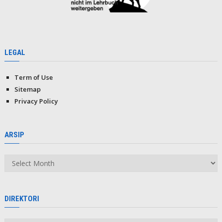
LEGAL
Term of Use
Sitemap
Privacy Policy
ARSIP
Arsip
DIREKTORI