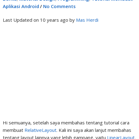
Aplikasi Android
/
No Comments
Last Updated on 10 years ago by
Mas Herdi
Hi semuanya, setelah saya membahas tentang tutorial cara
membuat
RelativeLayout
. Kali ini saya akan lanjut membahas
tentang layout lainnya yang lebih gampang, yaitu
LinearLayout
.