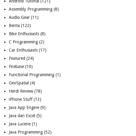
Android Tutorial
(121)
Assembly Programming
(8)
Audio Gear
(11)
Berita
(122)
Bike Enthusiasts
(8)
C Programming
(2)
Car Enthusiasts
(17)
Featured
(24)
Firebase
(10)
Functional Programming
(1)
GeoSpatial
(4)
Herdi Review
(78)
iPhone Stuff
(13)
Java App Engine
(9)
Java dan Excel
(5)
Java Lucene
(1)
Java Programming
(52)