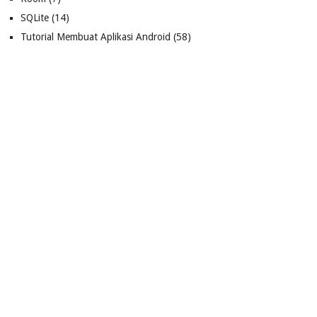
SQLite
(14)
Tutorial Membuat Aplikasi Android
(58)