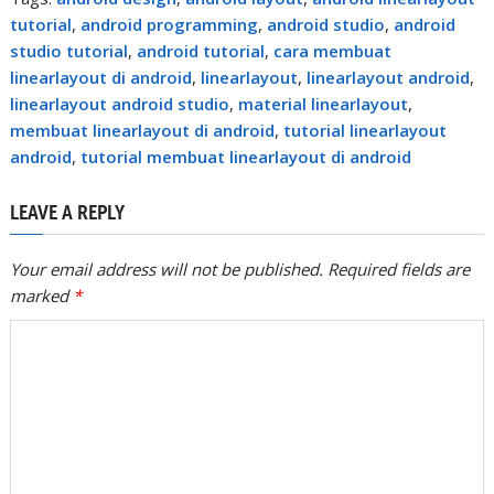
tutorial
,
android programming
,
android studio
,
android
studio tutorial
,
android tutorial
,
cara membuat
linearlayout di android
,
linearlayout
,
linearlayout android
,
linearlayout android studio
,
material linearlayout
,
membuat linearlayout di android
,
tutorial linearlayout
android
,
tutorial membuat linearlayout di android
LEAVE A REPLY
Your email address will not be published. Required fields are
marked
*