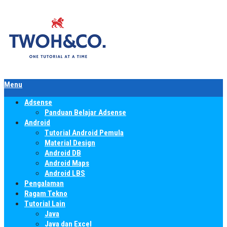
Menu
Adsense
Panduan Belajar Adsense
Android
Tutorial Android Pemula
Material Design
Android DB
Android Maps
Android LBS
Pengalaman
Ragam Tekno
Tutorial Lain
Java
Java dan Excel