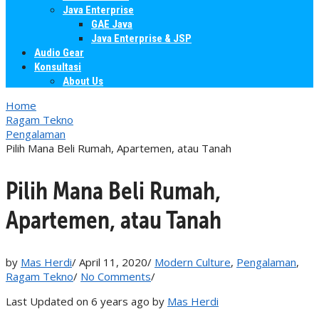
Java Enterprise
GAE Java
Java Enterprise & JSP
Audio Gear
Konsultasi
About Us
Home
Ragam Tekno
Pengalaman
Pilih Mana Beli Rumah, Apartemen, atau Tanah
Pilih Mana Beli Rumah,
Apartemen, atau Tanah
by
Mas Herdi
/
April 11, 2020
/
Modern Culture
,
Pengalaman
,
Ragam Tekno
/
No Comments
/
Last Updated on 6 years ago by
Mas Herdi