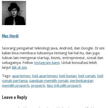
Mas Herdi
Seorang pengamat teknologi Java, Android, dan Google. Di sini
kalian bisa membaca tulisannya tentang hal-hal itu, dan juga
tulisan lain mengenai startup, bisnis, entrepreneur, sosial dan
sebagainya. Follow
Instagram kami
. Untuk konsultasi lebih
lanjut
klik di sini
.
Tags:
apartemen
,
beli apartemen
,
beli hunian
,
beli rumah
,
beli
rumah pertama
,
panduan memilih rumah
,
pertimbangan
memilih properti
,
properti
,
tips trik pilih properti
Leave a Reply