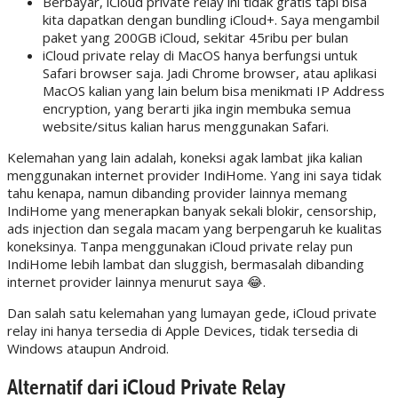
Berbayar, iCloud private relay ini tidak gratis tapi bisa
kita dapatkan dengan bundling iCloud+. Saya mengambil
paket yang 200GB iCloud, sekitar 45ribu per bulan
iCloud private relay di MacOS hanya berfungsi untuk
Safari browser saja. Jadi Chrome browser, atau aplikasi
MacOS kalian yang lain belum bisa menikmati IP Address
encryption, yang berarti jika ingin membuka semua
website/situs kalian harus menggunakan Safari.
Kelemahan yang lain adalah, koneksi agak lambat jika kalian
menggunakan internet provider IndiHome. Yang ini saya tidak
tahu kenapa, namun dibanding provider lainnya memang
IndiHome yang menerapkan banyak sekali blokir, censorship,
ads injection dan segala macam yang berpengaruh ke kualitas
koneksinya. Tanpa menggunakan iCloud private relay pun
IndiHome lebih lambat dan sluggish, bermasalah dibanding
internet provider lainnya menurut saya 😂.
Dan salah satu kelemahan yang lumayan gede, iCloud private
relay ini hanya tersedia di Apple Devices, tidak tersedia di
Windows ataupun Android.
Alternatif dari iCloud Private Relay