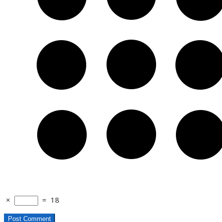
×
=
18