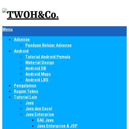
Menu
Adsense
Panduan Belajar Adsense
Android
Tutorial Android Pemula
Material Design
Android DB
Android Maps
Android LBS
Pengalaman
Ragam Tekno
Tutorial Lain
Java
Java dan Excel
Java Enterprise
GAE Java
Java Enterprise & JSP