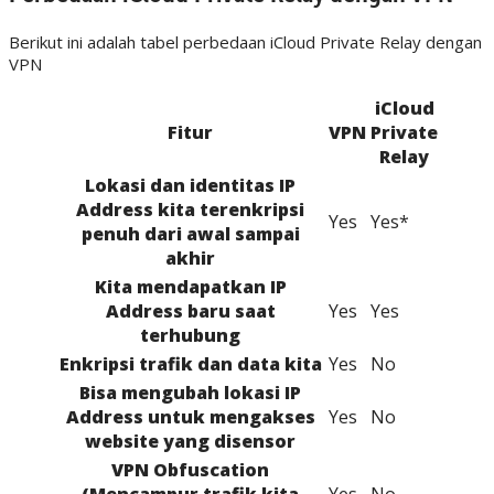
Berikut ini adalah tabel perbedaan iCloud Private Relay dengan
VPN
iCloud
Fitur
VPN
Private
Relay
Lokasi dan identitas IP
Address kita terenkripsi
Yes
Yes*
penuh dari awal sampai
akhir
Kita mendapatkan IP
Address baru saat
Yes
Yes
terhubung
Enkripsi trafik dan data kita
Yes
No
Bisa mengubah lokasi IP
Address untuk mengakses
Yes
No
website yang disensor
VPN Obfuscation
(Mencampur trafik kita
Yes
No