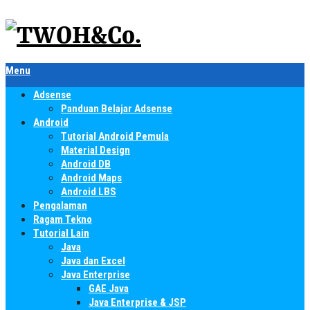
Menu
Adsense
Panduan Belajar Adsense
Android
Tutorial Android Pemula
Material Design
Android DB
Android Maps
Android LBS
Pengalaman
Ragam Tekno
Tutorial Lain
Java
Java dan Excel
Java Enterprise
GAE Java
Java Enterprise & JSP