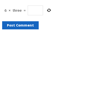
6
×
three
=