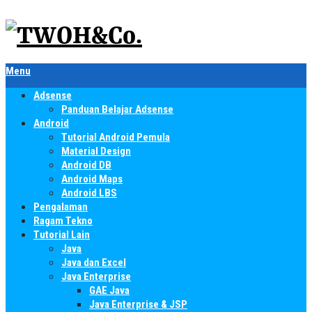
Menu
Adsense
Panduan Belajar Adsense
Android
Tutorial Android Pemula
Material Design
Android DB
Android Maps
Android LBS
Pengalaman
Ragam Tekno
Tutorial Lain
Java
Java dan Excel
Java Enterprise
GAE Java
Java Enterprise & JSP