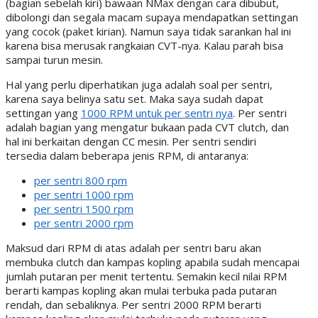
(bagian sebelah kiri) bawaan NMax dengan cara dibubut,
dibolongi dan segala macam supaya mendapatkan settingan
yang cocok (paket kirian). Namun saya tidak sarankan hal ini
karena bisa merusak rangkaian CVT-nya. Kalau parah bisa
sampai turun mesin.
Hal yang perlu diperhatikan juga adalah soal per sentri,
karena saya belinya satu set. Maka saya sudah dapat
settingan yang
1000 RPM untuk per sentri nya
. Per sentri
adalah bagian yang mengatur bukaan pada CVT clutch, dan
hal ini berkaitan dengan CC mesin. Per sentri sendiri
tersedia dalam beberapa jenis RPM, di antaranya:
per sentri 800 rpm
per sentri 1000 rpm
per sentri 1500 rpm
per sentri 2000 rpm
Maksud dari RPM di atas adalah per sentri baru akan
membuka clutch dan kampas kopling apabila sudah mencapai
jumlah putaran per menit tertentu. Semakin kecil nilai RPM
berarti kampas kopling akan mulai terbuka pada putaran
rendah, dan sebaliknya. Per sentri 2000 RPM berarti