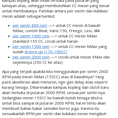
kampas kopling akan mulai terbuka pada putaran yang
lumayan atas, sehingga membutuhkan CC mesin yang besar
untuk membukanya. Patokan antara per sentri dan kubikasi
mesin adalah sebagai berikut:
per sentri 800 rpm
—> untuk CC mesin di bawah
NMax, contoh Beat, Vario 150, Freego, Lexi, dkk
per sentri 1000 rpm
—> untuk CC mesin NMax
standard 155 CC, cocok untuk harian
per sentri 1500 rpm
—> untuk CC mesin NMax yang
sudah
di bore up (170-190CC)
per sentri 2000 rpm
—> cocok untuk mesin XMax dan
sejenisnya (250 CC ke atas)
Apa yang terjadi apabila kita menggunakan per sentri 2000
RPM pada mesin NMax (155CC) atau di bawahnya? Yang
pasti akselerasi akan menurun, nge-gas delay atau seperti
kurang tenaga. DIkarenakan kampas kopling dan clutch baru
akan terbuka di putaran 2000 RPM, sesuai per sentri nya.
Sedangkan mesin 155CC ke bawah butuh tenaga ekstra
untuk bisa sampai di putaran 2000 RPM, hal ini tentu akan
membuat bahan bakar semakin boros juga. Karena itu
sesuaikanlah RPM per sentri dan kubikasi mesin mengikuti