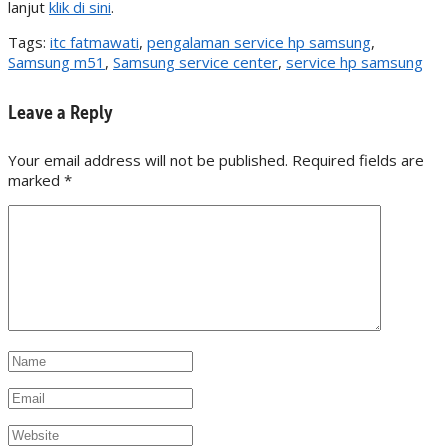
lanjut
klik di sini
.
Tags:
itc fatmawati
,
pengalaman service hp samsung
,
Samsung m51
,
Samsung service center
,
service hp samsung
Leave a Reply
Your email address will not be published. Required fields are
marked
*