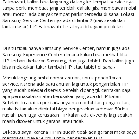
Fatmawati, kalian bisa langsung datang ke tempat service nya
tanpa perlu membuat janji terlebih dahulu. Jika membawa mobil
atau motor, ada banyak tempat parkir tersedia di sana. Lokasi
Samsung Service Centernya ada di lantai 2 (naik sekali dari
lantai dasar) ITC Fatmawati. Letaknya di bagian pojok kiri.
Di situ tidak hanya Samsung Service Center, namun juga ada
Samsung Experience Center dimana kalian bisa melihat-lihat
HP terbaru keluaran Samsung, dan juga tablet. Dan kalian juga
bisa melakukan tukar tambah HP atau tablet di sana.\
Masuk langsung ambil nomor antrian, untuk pendaftaran
service. Karena ada satu antrian lagi untuk pengambilan HP
yang sudah selesai diservis. Setelah dipanggil, ceritakan saja
apa permasalahan atau kerusakan yang ada di HP kalian.
Setelah itu apabila perbaikannya membutuhkan pengecekan,
maka kalian akan dimintai biaya pengecekan sebesar 50ribu
rupiah. Dan juga kerusakan HP kalian ada di-verify lagi apakah
masih dicover untuk garansi atau tidak.
Di kasus saya, karena HP ini sudah tidak ada garansi maka saya
membayar biaya 50ribu untuk pengecekan LCD.