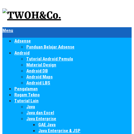
Menu
Adsense
Panduan Belajar Adsense
Android
Tutorial Android Pemula
Material Design
Android DB
Android Maps
Android LBS
Pengalaman
Ragam Tekno
Tutorial Lain
Java
Java dan Excel
Java Enterprise
GAE Java
Java Enterprise & JSP