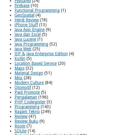
Featured
(24)
Firebase
(10)
Functional Programming
(1)
GeoSpatial
(4)
Herdi Review
(78)
iPhone Stuff
(13)
Java App Engine
(9)
Java dan Excel
(5)
Java Lucene
(1)
Java Programming
(52)
Java Web
(25)
JSP & Java Enterprise Edition
(4)
Kotlin
(5)
Location Based Service
(20)
Maps
(32)
Material Design
(51)
Misc
(28)
Modern Culture
(84)
Otomotif
(12)
Paid Promote
(5)
Pengalaman
(196)
PHP Codeigniter
(3)
Programming
(143)
Ragam Tekno
(249)
Review
(47)
Review Buku
(9)
Room
(7)
SQLite
(14)