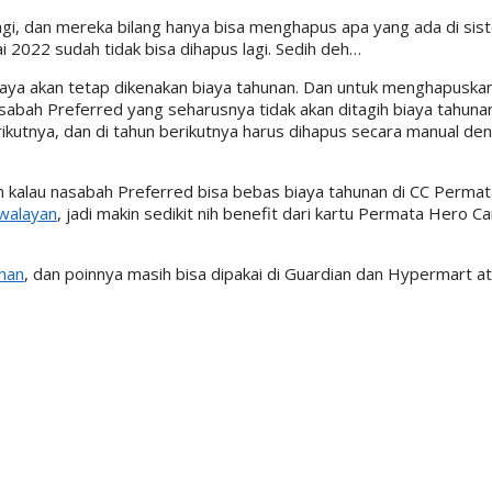
agi, dan mereka bilang hanya bisa menghapus apa yang ada di sist
i 2022 sudah tidak bisa dihapus lagi. Sedih deh…
 saya akan tetap dikenakan biaya tahunan. Dan untuk menghapuska
nasabah Preferred yang seharusnya tidak akan ditagih biaya tahun
utnya, dan di tahun berikutnya harus dihapus secara manual den
n kalau nasabah Preferred bisa bebas biaya tahunan di CC Permata
Swalayan
, jadi makin sedikit nih benefit dari kartu Permata Hero C
ihan
, dan poinnya masih bisa dipakai di Guardian dan Hypermart at