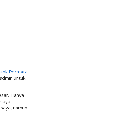
 bank Permata
.
 admin untuk
esar. Hanya
 saya
a saya, namun