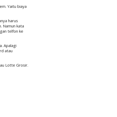
em. Yaitu biaya
nnya harus
an. Namun kata
gan telfon ke
. Apalagi
ard atau
au Lotte Grosir.