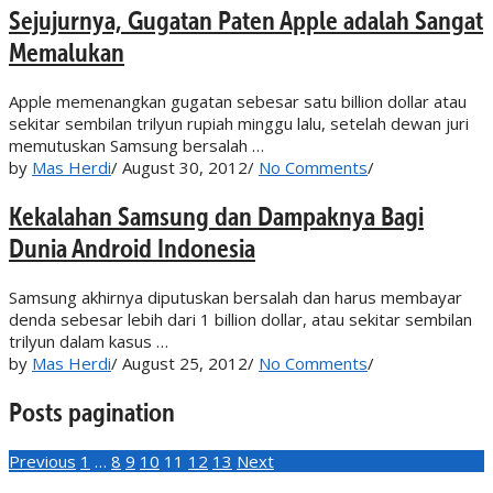
Sejujurnya, Gugatan Paten Apple adalah Sangat
Memalukan
Apple memenangkan gugatan sebesar satu billion dollar atau
sekitar sembilan trilyun rupiah minggu lalu, setelah dewan juri
memutuskan Samsung bersalah …
by
Mas Herdi
/
August 30, 2012
/
No Comments
/
Kekalahan Samsung dan Dampaknya Bagi
Dunia Android Indonesia
Samsung akhirnya diputuskan bersalah dan harus membayar
denda sebesar lebih dari 1 billion dollar, atau sekitar sembilan
trilyun dalam kasus …
by
Mas Herdi
/
August 25, 2012
/
No Comments
/
Posts pagination
Previous
1
…
8
9
10
11
12
13
Next