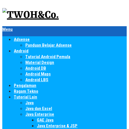
Menu
Adsense
Panduan Belajar Adsense
Android
Tutorial Android Pemula
Material Design
Android DB
Android Maps
Android LBS
Pengalaman
Ragam Tekno
Tutorial Lain
Java
Java dan Excel
Java Enterprise
GAE Java
Java Enterprise & JSP