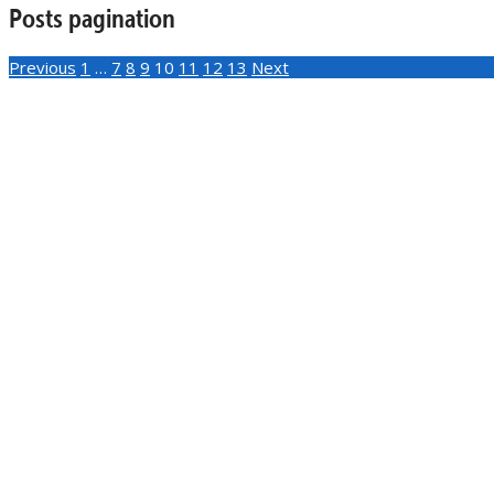
Posts pagination
Previous
1
…
7
8
9
10
11
12
13
Next