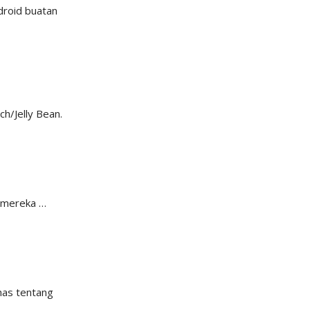
droid buatan
h/Jelly Bean.
, mereka …
has tentang