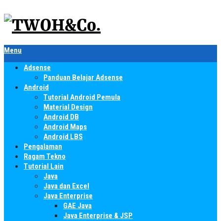
Menu
Adsense
Panduan Belajar Adsense
Android
Tutorial Android Pemula
Material Design
Android DB
Android Maps
Android LBS
Pengalaman
Ragam Tekno
Tutorial Lain
Java
Java dan Excel
Java Enterprise
GAE Java
Java Enterprise & JSP