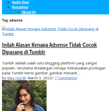
Audio Gear
Konsultasi
About Us
Tag:
adsense
Inilah Alasan Kenapa Adsense Tidak Cocok
Dipasang di Tumblr
Tumblr adalah salah satu blogging platform yang sangat
populer, terutama di kalangan remaja. Kebanyakan postingan
pada Tumblr berisi gambar-gambar menarik …
by
Mas Herdi
/
March 3, 2022
/
7 Comments
/