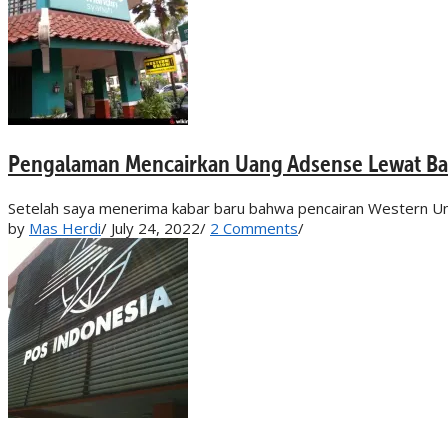
Pengalaman Mencairkan Uang Adsense Lewat Ban
Setelah saya menerima kabar baru bahwa pencairan Western Unio
by
Mas Herdi
/
July 24, 2022
/
2 Comments
/