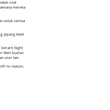
bukan soal
agaimana mereka
kan untuk semua
ng Jepang lebih
 berarti Night
er klien buatan
 user lain.
ith no reason
,