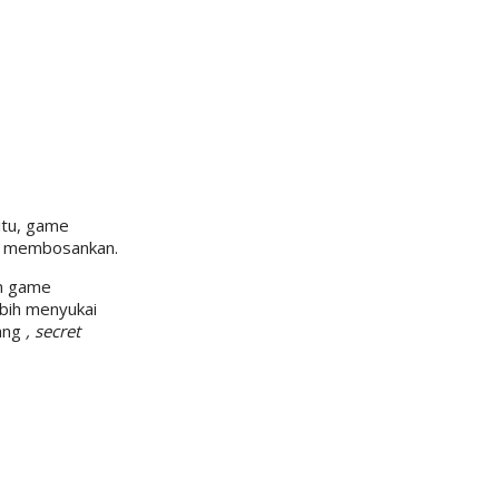
itu, game
ak membosankan.
an game
ebih menyukai
ang
,
secret