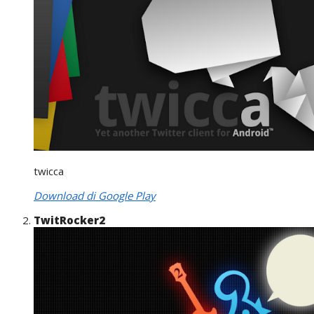
twicca
Download di Google Play
TwitRocker2