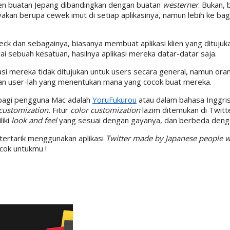
ien buatan Jepang dibandingkan dengan buatan
westerner
. Bukan, 
kan berupa cewek imut di setiap aplikasinya, namun lebih ke b
Deck dan sebagainya, biasanya membuat aplikasi klien yang dituju
 sebuah kesatuan, hasilnya aplikasi mereka datar-datar saja.
asi mereka tidak ditujukan untuk users secara general, namun ora
an user-lah yang menentukan mana yang cocok buat mereka.
t bagi pengguna Mac adalah
YoruFukurou
atau dalam bahasa Inggris
 customization.
Fitur
color customization
lazim ditemukan di Twitt
iki
look and feel
yang sesuai dengan gayanya, dan berbeda dengan
ertarik menggunakan aplikasi
Twitter made by Japanese people
w
ocok untukmu !