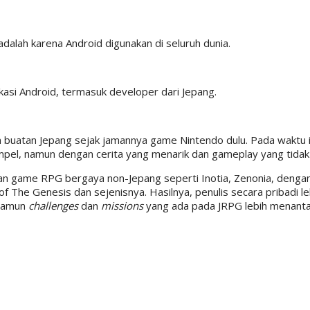
adalah karena Android digunakan di seluruh dunia.
kasi Android, termasuk developer dari Jepang.
m buatan Jepang sejak jamannya game Nintendo dulu. Pada waktu 
mpel, namun dengan cerita yang menarik dan gameplay yang tid
n game RPG bergaya non-Jepang seperti Inotia, Zenonia, deng
f The Genesis dan sejenisnya. Hasilnya, penulis secara pribadi l
 namun
challenges
dan
missions
yang ada pada JRPG lebih menant