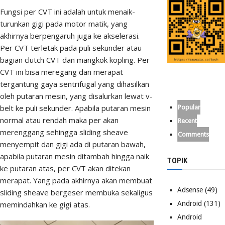
Fungsi per CVT ini adalah untuk menaik-
turunkan gigi pada motor matik, yang
akhirnya berpengaruh juga ke akselerasi.
Per CVT terletak pada puli sekunder atau
bagian clutch CVT dan mangkok kopling. Per
CVT ini bisa meregang dan merapat
tergantung gaya sentrifugal yang dihasilkan
oleh putaran mesin, yang disalurkan lewat v-
belt ke puli sekunder. Apabila putaran mesin
Popular
normal atau rendah maka per akan
Recent
merenggang sehingga sliding sheave
Comments
menyempit dan gigi ada di putaran bawah,
apabila putaran mesin ditambah hingga naik
TOPIK
ke putaran atas, per CVT akan ditekan
merapat. Yang pada akhirnya akan membuat
Adsense
(49)
sliding sheave bergeser membuka sekaligus
memindahkan ke gigi atas.
Android
(131)
Android