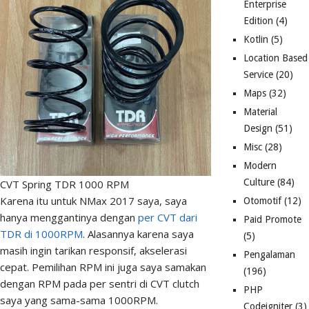
Enterprise
Edition
(4)
Kotlin
(5)
Location Based
Service
(20)
Maps
(32)
Material
Design
(51)
Misc
(28)
Modern
Culture
(84)
CVT Spring TDR 1000 RPM
Karena itu untuk NMax 2017 saya, saya
Otomotif
(12)
hanya menggantinya dengan
per CVT dari
Paid Promote
TDR di 1000RPM
. Alasannya karena saya
(5)
masih ingin tarikan responsif, akselerasi
Pengalaman
cepat. Pemilihan RPM ini juga saya samakan
(196)
dengan RPM pada per sentri di CVT clutch
PHP
saya yang sama-sama 1000RPM.
Codeigniter
(3)