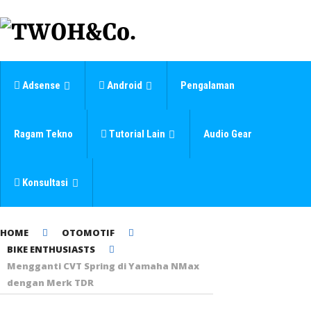
Adsense
Android
Pengalaman
Ragam Tekno
Tutorial Lain
Audio Gear
Konsultasi
HOME
OTOMOTIF
BIKE ENTHUSIASTS
Mengganti CVT Spring di Yamaha NMax
dengan Merk TDR