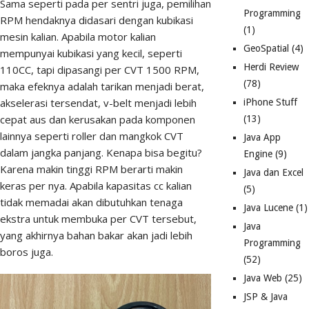
Sama seperti pada per sentri juga, pemilihan
Programming
RPM hendaknya didasari dengan kubikasi
(1)
mesin kalian. Apabila motor kalian
GeoSpatial
(4)
mempunyai kubikasi yang kecil, seperti
Herdi Review
110CC, tapi dipasangi per CVT 1500 RPM,
(78)
maka efeknya adalah tarikan menjadi berat,
akselerasi tersendat, v-belt menjadi lebih
iPhone Stuff
cepat aus dan kerusakan pada komponen
(13)
lainnya seperti roller dan mangkok CVT
Java App
dalam jangka panjang. Kenapa bisa begitu?
Engine
(9)
Karena makin tinggi RPM berarti makin
Java dan Excel
keras per nya. Apabila kapasitas cc kalian
(5)
tidak memadai akan dibutuhkan tenaga
Java Lucene
(1)
ekstra untuk membuka per CVT tersebut,
Java
yang akhirnya bahan bakar akan jadi lebih
Programming
boros juga.
(52)
Java Web
(25)
JSP & Java