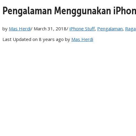
Pengalaman Menggunakan iPhone
by
Mas Herdi
/
March 31, 2018
/
iPhone Stuff
,
Pengalaman
,
Raga
Last Updated on 8 years ago by
Mas Herdi