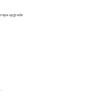
berapa upgrade
 …